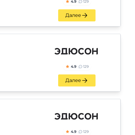
4.9
129
Далее
4.9
129
Далее
4.9
129