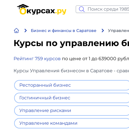
Нейросеть и ИИ
Бизнес и финансы в Саратове
Управлен
Программирование
Курсы по управлению 
Бизнес и финансы
Рейтинг 759 курсов
по цене от 1 до 639000 руб
Дизайн
Курсы Управления бизнесом в Саратове - срав
Аналитика
Ресторанный бизнес
Видео, фото, аудио
Гостиничный бизнес
Маркетинг
Управление рисками
Иностранный язык
Управление командами