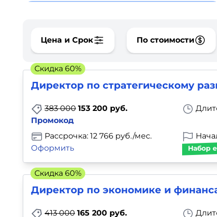
Для детей
Красота, здоровье, фитнес
Цена и Срок
По стоимости
Психология и саморазвитие
Скидка 60%
Директор по стратегическому раз
Прочее
383 000
153 200 руб.
Длит
Репетиторы
Промокод
Рассрочка: 12 766 руб./мес.
Нача
Тесты на профориентацию
Оформить
Набор е
Скидка 60%
Директор по экономике и финанс
413 000
165 200 руб.
Длит