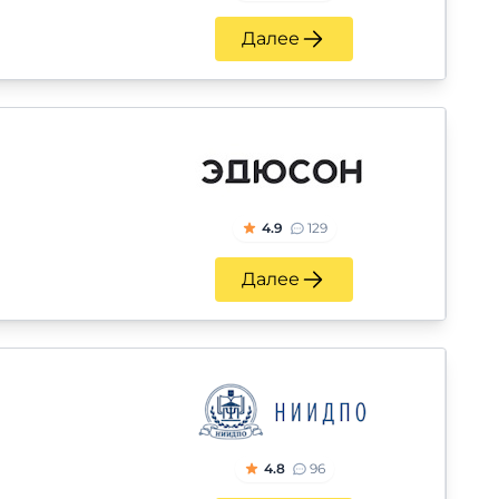
Далее
4.9
129
Далее
4.8
96