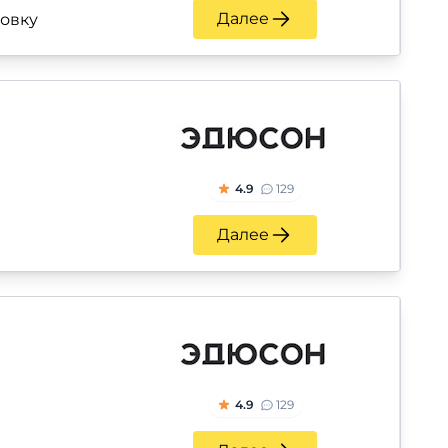
Далее
ровку
4.9
129
Далее
4.9
129