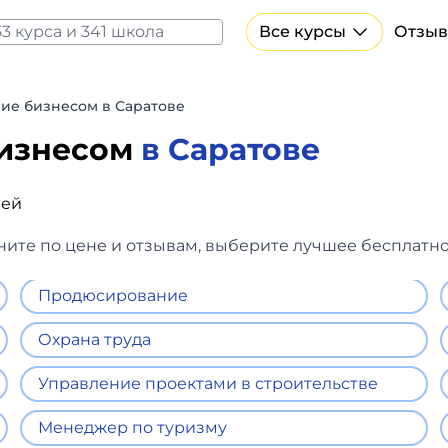
Все курсы
Отзыв
Все курсы Нейросеть и ИИ
Курсы по искусственному интеллекту
ие бизнесом в Саратове
Курсы по нейросетям
бизнесом
в Саратове
Бесплатно
лей
ните по цене и отзывам, выберите лучшее бесплатно
Продюсирование
Охрана труда
Управление проектами в строительстве
Менеджер по туризму