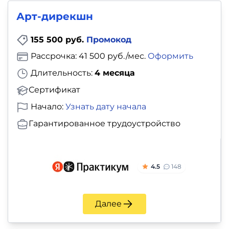
и
Арт‑дирекшн
саморазвитие
155 500 руб.
Промокод
Прочее
Рассрочка: 41 500 руб./мес.
Оформить
Репетиторы
Длительность:
4 месяца
Сертификат
Тесты
Начало:
Узнать дату начала
на
Гарантированное трудоустройство
профориентацию
4.5
148
Далее