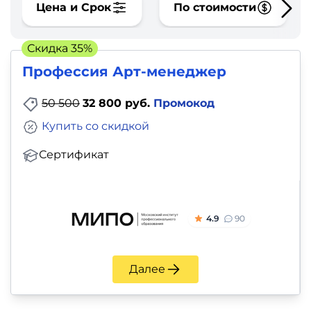
фото,
Цена и Срок
По стоимости
аудио
Скидка 35%
Маркетинг
Профессия Арт-менеджер
Иностранный
50 500
32 800 руб.
Промокод
язык
Купить со скидкой
Для
Сертификат
детей
Красота,
4.9
90
здоровье,
фитнес
Далее
Психология