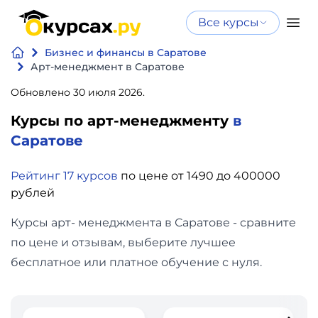
Все курсы
Нейросеть
Все курсы
Бизнес и финансы в Саратове
Нейросеть и ИИ
и ИИ
Арт-менеджмент в Саратове
Курсы по
Обновлено 30 июля 2026.
Программирование
искусственному
Курсы по арт-менеджменту
в
интеллекту
Бизнес
Саратове
Курсы по нейросетям
и
Бесплатно
Рейтинг 17 курсов
по цене от 1490 до 400000
финансы
рублей
Дизайн
Курсы арт- менеджмента в Саратове - сравните
по цене и отзывам, выберите лучшее
Аналитика
бесплатное или платное обучение с нуля.
Видео,