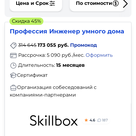
фото,
Цена и Срок
По стоимости
аудио
Скидка 45%
Маркетинг
Профессия Инженер умного дома
Иностранный
314 645
173 055 руб.
Промокод
язык
Рассрочка: 5 090 руб./мес.
Оформить
Длительность:
15 месяцев
Для
Сертификат
детей
Организация собеседований с
Красота,
компаниями-партнерами
здоровье,
фитнес
4.6
187
Психология