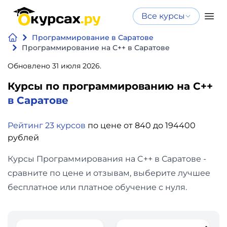
Все курсы
Нейросеть
Все курсы
Программирование в Саратове
Нейросеть и ИИ
и ИИ
Программирование на C++ в Саратове
Курсы по
Обновлено 31 июля 2026.
Программирование
искусственному
Курсы по программированию на C++
интеллекту
Бизнес
в Саратове
Курсы по нейросетям
и
Бесплатно
Рейтинг 23 курсов
по цене от 840 до 194400
финансы
рублей
Дизайн
Курсы Программирования на C++ в Саратове -
сравните по цене и отзывам, выберите лучшее
Аналитика
бесплатное или платное обучение с нуля.
Видео,