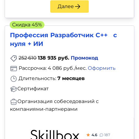
и
Далее
саморазвитие
Скидка 45%
Прочее
Профессия Разработчик С++ с
Репетиторы
нуля + ИИ
252 610
138 935 руб.
Промокод
Тесты
Рассрочка: 4 086 руб./мес.
Оформить
на
Длительность:
7 месяцев
профориентацию
Сертификат
Организация собеседований с
компаниями-партнерами
4.6
187