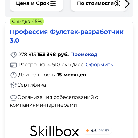
фото,
Цена и Срок
По стоимости
аудио
Скидка 45%
Маркетинг
Профессия Фулстек-разработчик
3.0
Иностранный
язык
278 815
153 348 руб.
Промокод
Рассрочка: 4 510 руб./мес.
Оформить
Для
Длительность:
15 месяцев
детей
Сертификат
Красота,
Организация собеседований с
здоровье,
компаниями-партнерами
фитнес
Психология
4.6
187