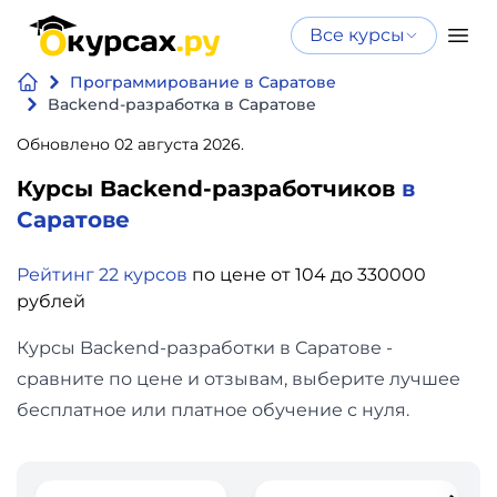
Все курсы
Нейросеть
Все курсы
Программирование в Саратове
Нейросеть и ИИ
и ИИ
Backend-разработка в Саратове
Курсы по
Обновлено 02 августа 2026.
Программирование
искусственному
Курсы Backend-разработчиков
в
интеллекту
Бизнес
Саратове
Курсы по нейросетям
и
Бесплатно
Рейтинг 22 курсов
по цене от 104 до 330000
финансы
рублей
Дизайн
Курсы Backend-разработки в Саратове -
сравните по цене и отзывам, выберите лучшее
Аналитика
бесплатное или платное обучение с нуля.
Видео,