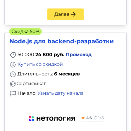
и
саморазвитие
Далее
Прочее
Скидка 50%
Репетиторы
Node.js для backend-разработки
50 000
24 800 руб.
Промокод
Тесты
Купить со скидкой
на
Длительность:
6 месяцев
профориентацию
Сертификат
Начало:
Узнать дату начала
4.6
143