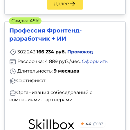
и
Далее
саморазвитие
Скидка 45%
Прочее
Профессия Фронтенд-
разработчик + ИИ
Репетиторы
302 243
166 234 руб.
Промокод
Тесты
Рассрочка: 4 889 руб./мес.
Оформить
на
Длительность:
9 месяцев
профориентацию
Сертификат
Организация собеседований с
компаниями-партнерами
4.6
187