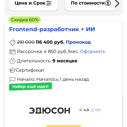
фото,
Цена и Срок
По стоимости
аудио
Скидка 60%
Маркетинг
Frontend-разработчик + ИИ
Иностранный
291 000
116 400 руб.
Промокод
язык
Рассрочка: 4 850 руб./мес.
Оформить
Длительность:
9 месяцев
Для
Сертификат
детей
Начало: Началось 1 день назад
Красота,
Набор ещё идет!
здоровье,
фитнес
4.9
129
Психология