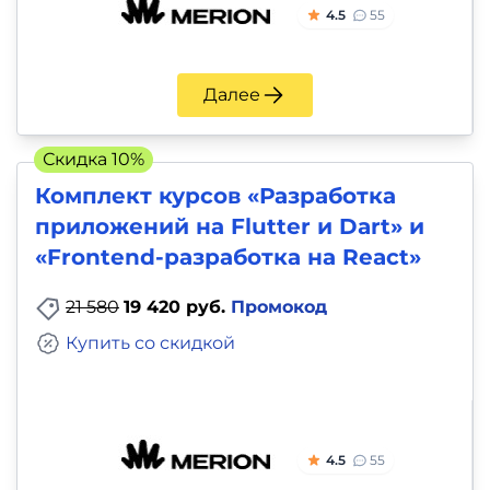
4.5
55
Далее
Скидка 10%
Комплект курсов «Разработка
приложений на Flutter и Dart» и
«Frontend-разработка на React»
21 580
19 420 руб.
Промокод
Купить со скидкой
4.5
55