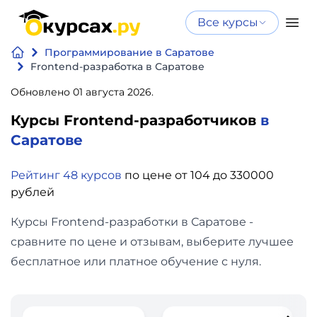
Все курсы
Нейросеть
Все курсы
Программирование в Саратове
Нейросеть и ИИ
и ИИ
Frontend-разработка в Саратове
Курсы по
Обновлено 01 августа 2026.
Программирование
искусственному
Курсы Frontend-разработчиков
в
интеллекту
Бизнес
Саратове
Курсы по нейросетям
и
Бесплатно
Рейтинг 48 курсов
по цене от 104 до 330000
финансы
рублей
Дизайн
Курсы Frontend-разработки в Саратове -
сравните по цене и отзывам, выберите лучшее
Аналитика
бесплатное или платное обучение с нуля.
Видео,