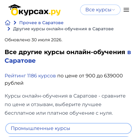
Все курсы
Нейросеть
Все курсы
Прочее в Саратове
Нейросеть и ИИ
и ИИ
Другие курсы онлайн-обучения в Саратове
Курсы по
Обновлено 30 июля 2026.
Программирование
искусственному
Все другие курсы онлайн-обучения
в
интеллекту
Бизнес
Саратове
Курсы по нейросетям
и
Бесплатно
Рейтинг 1186 курсов
по цене от 900 до 639000
финансы
рублей
Дизайн
Курсы онлайн-обучения в Саратове - сравните
по цене и отзывам, выберите лучшее
Аналитика
бесплатное или платное обучение с нуля.
Видео,
Промышленные курсы