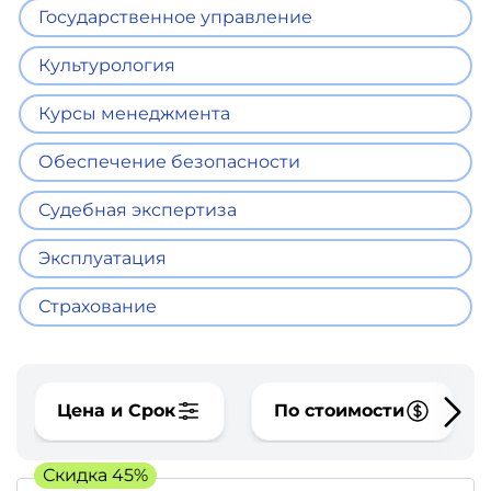
фото,
Государственное управление
аудио
Культурология
Маркетинг
Курсы менеджмента
Иностранный
Обеспечение безопасности
язык
Судебная экспертиза
Для
Эксплуатация
детей
Страхование
Красота,
здоровье,
фитнес
Цена и Срок
По стоимости
Психология
Скидка 45%