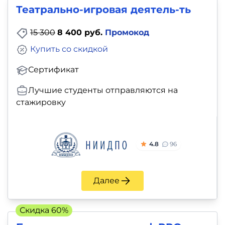
и
Театрально-игровая деятель-ть
саморазвитие
15 300
8 400 руб.
Промокод
Прочее
Купить со скидкой
Сертификат
Репетиторы
Лучшие студенты отправляются на
Тесты
стажировку
на
профориентацию
4.8
96
Далее
Скидка 60%