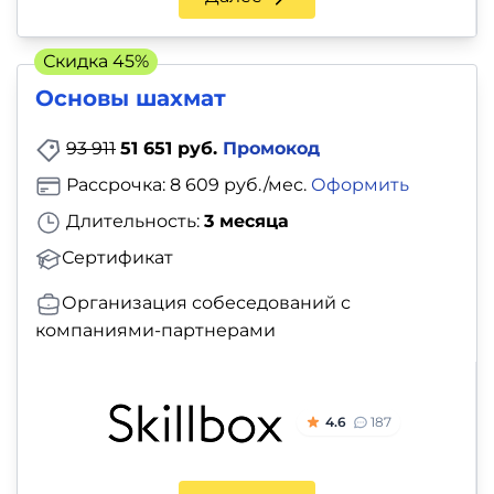
и
саморазвитие
Скидка 45%
Прочее
Основы шахмат
93 911
51 651 руб.
Промокод
Репетиторы
Рассрочка: 8 609 руб./мес.
Оформить
Тесты
Длительность:
3 месяца
на
Сертификат
профориентацию
Организация собеседований с
компаниями-партнерами
4.6
187