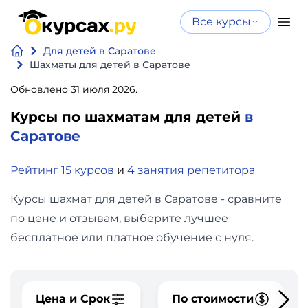
Все курсы
Нейросеть
Все курсы
Для детей в Саратове
Нейросеть и ИИ
и ИИ
Шахматы для детей в Саратове
Курсы по
Обновлено 31 июля 2026.
Программирование
искусственному
Курсы по шахматам для детей
в
интеллекту
Бизнес
Саратове
Курсы по нейросетям
и
Бесплатно
Рейтинг 15 курсов
и
4 занятия репетитора
финансы
Курсы шахмат для детей в Саратове - сравните
Дизайн
по цене и отзывам, выберите лучшее
бесплатное или платное обучение с нуля.
Аналитика
Видео,
Цена и Срок
По стоимости