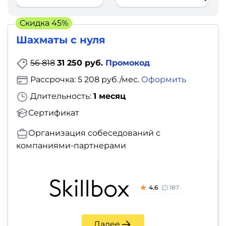
фото,
аудио
Скидка 45%
Шахматы с нуля
Маркетинг
56 818
31 250 руб.
Промокод
Иностранный
Рассрочка: 5 208 руб./мес.
Оформить
язык
Длительность:
1 месяц
Для
Сертификат
детей
Организация собеседований с
компаниями-партнерами
Красота,
здоровье,
фитнес
4.6
187
Психология
Далее