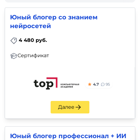
фото,
аудио
Юный блогер со знанием
нейросетей
Маркетинг
4 480 руб.
Иностранный
язык
Сертификат
Для
детей
4.7
95
Красота,
здоровье,
Далее
фитнес
Психология
Юный блогер профессионал + ИИ