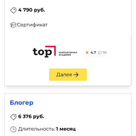
и
4 790 руб.
саморазвитие
Сертификат
Прочее
Репетиторы
4.7
95
Тесты
на
Далее
профориентацию
Блогер
6 376 руб.
Длительность:
1 месяц