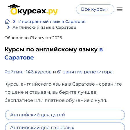
Все курсы
Нейросеть
Все курсы
Иностранный язык в Саратове
Нейросеть и ИИ
и ИИ
Английский язык в Саратове
Курсы по
Обновлено 01 августа 2026.
Программирование
искусственному
Курсы по английскому языку
в
интеллекту
Бизнес
Саратове
Курсы по нейросетям
и
Бесплатно
Рейтинг 146 курсов
и
61 занятие репетитора
финансы
Курсы английского языка в Саратове - сравните
Дизайн
по цене и отзывам, выберите лучшее
бесплатное или платное обучение с нуля.
Аналитика
Английский для детей
Видео,
Английский для взрослых