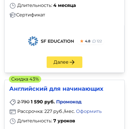
и
Длительность:
4 месяца
саморазвитие
Сертификат
Прочее
Репетиторы
4.8
122
Тесты
Далее
на
профориентацию
Скидка 43%
Английский для начинающих
2 790
1 590 руб.
Промокод
Рассрочка: 227 руб./мес.
Оформить
Длительность:
7 уроков