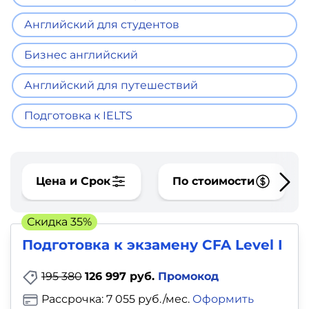
фото,
аудио
Английский для студентов
Бизнес английский
Маркетинг
Английский для путешествий
Иностранный
язык
Подготовка к IELTS
Для
детей
Цена и Срок
По стоимости
Красота,
Скидка 35%
здоровье,
Подготовка к экзамену CFA Level I
фитнес
195 380
126 997 руб.
Промокод
Психология
Рассрочка: 7 055 руб./мес.
Оформить